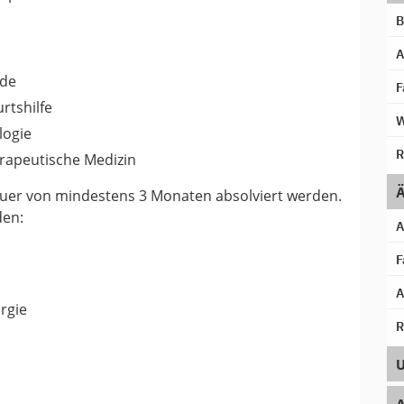
B
A
nde
F
rtshilfe
W
logie
R
rapeutische Medizin
auer von mindestens 3 Monaten absolviert werden.
Ä
den:
A
F
A
rgie
R
U