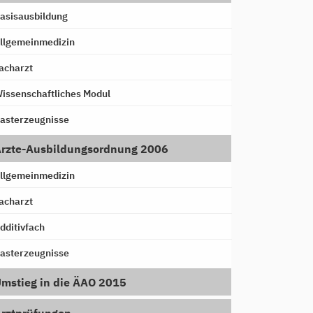
asisausbildung
llgemeinmedizin
acharzt
issenschaftliches Modul
asterzeugnisse
rzte-Ausbildungsordnung 2006
llgemeinmedizin
acharzt
dditivfach
asterzeugnisse
mstieg in die ÄAO 2015