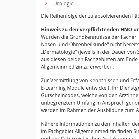
Urologie
Die Reihenfolge der zu absolvierenden Fäch
Hinweis zu den verpflichtenden HNO u
Wurden die Grundkenntnisse der Fächer "
Nasen- und Ohrenheilkunde" nicht berei
„Dermatologie" (jeweils in der Dauer von 
aus diesen beiden Fachgebieten am Ende d
Allgemeinmedizin zu erwerben.
Zur Vermittlung von Kenntnissen und Er
E-Learning Module entwickelt. Ihr Dienst
Gutscheincodes, welche von den ÄrztInne
unbegrenztem Umfang in Anspruch geno
werden im Rahmen der Ausbildung zum Arz
Nähere Informationen zu den Inhalten de
im Fachgebiet Allgemeinmedizin finden S
und der Österreichischen Ärztekammer.