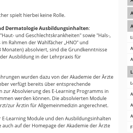
A
A
er spielt hierbei keine Rolle.
A
nd Dermatologie Ausbildungsinhalten
:
Haut- und Geschlechtskrankheiten" sowie "Hals-,
L
ts im Rahmen der Wahlfächer „HNO" und
3 Monaten) absolviert, sind die Grundkenntnisse
A
er Ausbildung in der Lehrpraxis für
A
L
fahrungen wurden dazu von der Akademie der Ärzte
geber verfügt bereits über entsprechende
L
n zur Absolvierung des E-Learning Programms in
A
mmen werden können. Die absolvierten Module
t/zur Ärztin für Allgemeinmedizin angerechnet.
A
A
r E-Learning Module und den Ausbildungsinhalten
ie auch auf der Homepage der Akademie der Ärzte
F