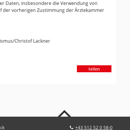
oder Daten, insbesondere die Verwendung von
darf der vorherigen Zustimmung der Ärztekammer
rismus/Christof Lackner
teilen
nach oben
ock
+43 512 52 0 58-0