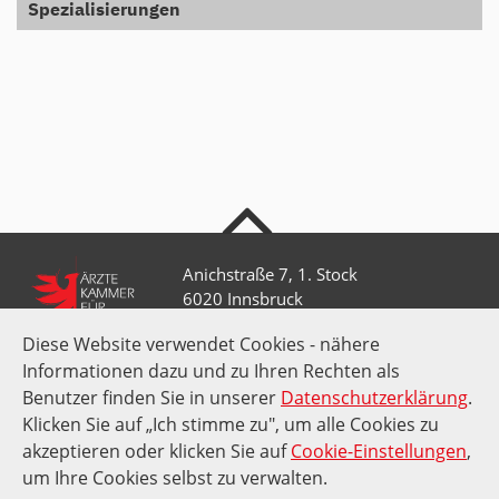
Spezialisierungen
nach oben
Anichstraße 7, 1. Stock
6020 Innsbruck
Diese Website verwendet Cookies - nähere
Informationen dazu und zu Ihren Rechten als
+43 512 52 0 58-0
kammer@aektirol.at
Benutzer finden Sie in unserer
Datenschutzerklärung
.
Klicken Sie auf „Ich stimme zu", um alle Cookies zu
akzeptieren oder klicken Sie auf
Cookie-Einstellungen
,
Impressum
Datenschutz
Amtssignatur
Suche
um Ihre Cookies selbst zu verwalten.