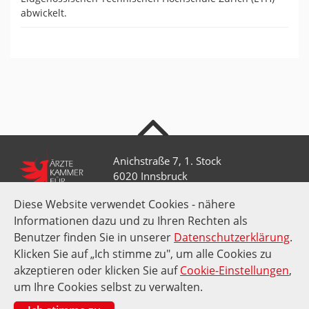
abwickelt.
nach oben
Anichstraße 7, 1. Stock
6020 Innsbruck
Diese Website verwendet Cookies - nähere
Informationen dazu und zu Ihren Rechten als
+43 512 52 0 58-0
kammer@aektirol.at
Benutzer finden Sie in unserer
Datenschutzerklärung
.
Klicken Sie auf „Ich stimme zu", um alle Cookies zu
akzeptieren oder klicken Sie auf
Cookie-Einstellungen
,
Impressum
Datenschutz
Amtssignatur
Suche
um Ihre Cookies selbst zu verwalten.