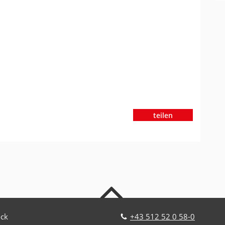
teilen
nach oben
ock
+43 512 52 0 58-0