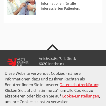
Informationen für alle
interessierten Patienten.
nach oben
Anichstraße 7, 1. Stock
6020 Innsbruck
Diese Website verwendet Cookies - nähere
Informationen dazu und zu Ihren Rechten als
+43 512 52 0 58-0
kammer@aektirol.at
Benutzer finden Sie in unserer
Datenschutzerklärung
.
Klicken Sie auf „Ich stimme zu", um alle Cookies zu
akzeptieren oder klicken Sie auf
Cookie-Einstellungen
,
Impressum
Datenschutz
Amtssignatur
Suche
um Ihre Cookies selbst zu verwalten.