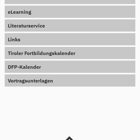
eLearning
Literaturservice
Links
Tiroler Fortbildungskalender
DFP-Kalender
Vortragsunterlagen
nach oben