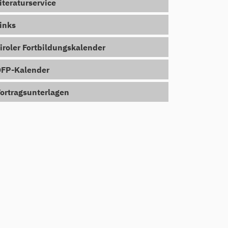
iteraturservice
inks
iroler Fortbildungskalender
FP-Kalender
ortragsunterlagen