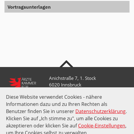
Vortragsunterlagen
nach oben
Anichstraße 7, 1. Stock
6020 Innsbruck
Diese Website verwendet Cookies - nähere
Informationen dazu und zu Ihren Rechten als
+43 512 52 0 58-0
kammer@aektirol.at
Benutzer finden Sie in unserer
Datenschutzerklärung
.
Klicken Sie auf „Ich stimme zu", um alle Cookies zu
akzeptieren oder klicken Sie auf
Cookie-Einstellungen
,
Impressum
Datenschutz
Amtssignatur
Suche
um Ihre Cookies selbst zu verwalten.