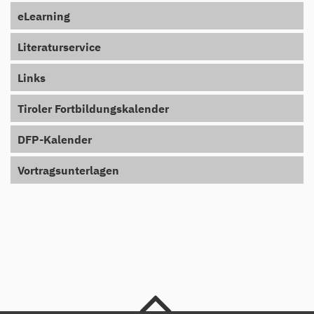
eLearning
Literaturservice
Links
Tiroler Fortbildungskalender
DFP-Kalender
Vortragsunterlagen
nach oben