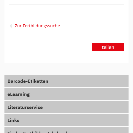
Zur Fortbildungssuche
teilen
Barcode-Etiketten
eLearning
Literaturservice
Links