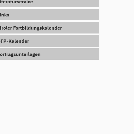
iteraturservice
inks
iroler Fortbildungskalender
FP-Kalender
ortragsunterlagen