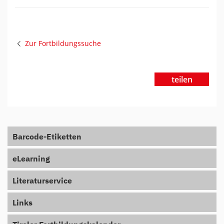
Zur Fortbildungssuche
teilen
Barcode-Etiketten
eLearning
Literaturservice
Links